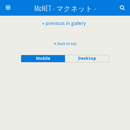
McNET - マクネット -
« previous in gallery
Back to top
Mobile
Desktop