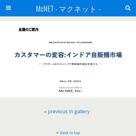
McNET - マクネット -
« previous in gallery
Back to top